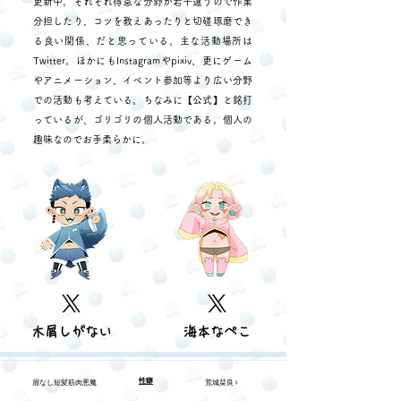
更新中。それぞれ得意な分野が若干違うので作業
分担したり、コツを教えあったりと切磋琢磨でき
る良い関係、だと思っている。主な活動場所は
Twitter。ほかにもInstagramやpixiv、更にゲーム
やアニメーション、イベント参加等より広い分野
での活動も考えている。
ちなみに【公式】と銘打
っているが、ゴリゴリの個人活動である。個人の
趣味なのでお手柔らかに。
​木屑しがない
​海本なぺこ
性癖
眉なし短髪筋肉悪魔
荒城栞良♀