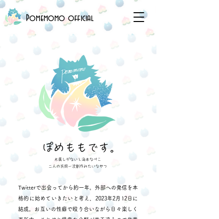
Pomemomo official
ぽめももです。
木屑しがないと海本なぺこ
​二人の共同一次創作みたいなやつ
Twitterで出会ってから約一年。外部への発信を本
格的に始めていきたいと考え、2023年2月12日に
結成。
お互いの性癖で殴り合いながら日々楽しく