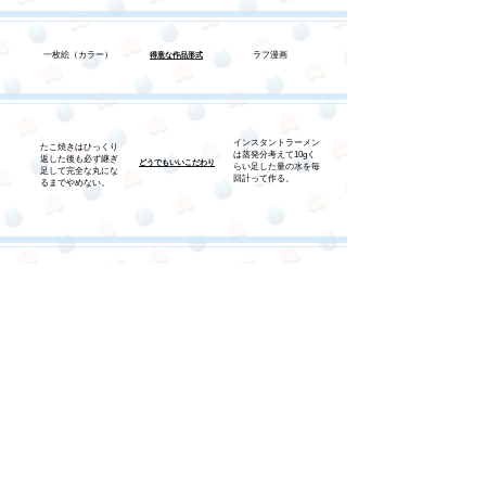
一枚絵（カラー）
ラフ漫画
得意な作品形式
インスタントラーメン
たこ焼きはひっくり
は蒸発分考えて10gく
返した後も必ず継ぎ
どうでもいいこだわり
らい足した量の水を毎
足して完全な丸にな
回計って作る。
るまでやめない。
ポメラニアン🐶
​好きなもの
桃🍑
SEARCH